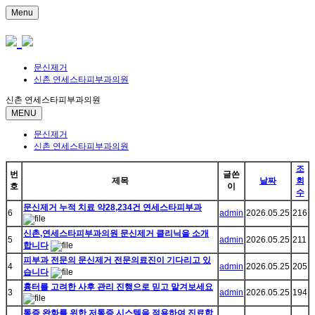
Menu
문신제거
신촌 연세스타피부과의원
신촌 연세스타피부과의원
MENU
문신제거
신촌 연세스타피부과의원
조
번
글쓴
제목
날짜
회
호
이
수
문신제거 누적 치료 약28,234건 연세스타피부과
6
admin
2026.05.25
216
신촌,연세스타피부과의원 문신제거 클리닉을 소개
5
admin
2026.05.25
211
합니다
피부과 전문의 문신제거 전문의료진이 기다리고 있
4
admin
2026.05.25
205
습니다
흉터를 고려한 사후 관리 진행으로 믿고 맡겨보세요
3
admin
2026.05.25
194
통증 완화를 위한 저통증 시스템을 적용하여 진료합