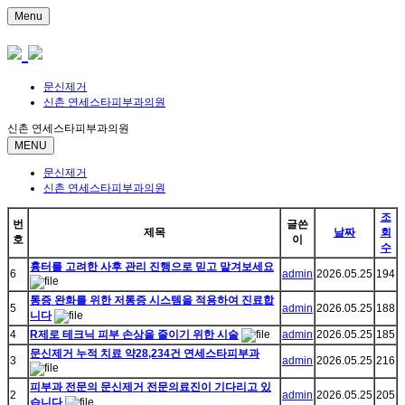
Menu
문신제거
신촌 연세스타피부과의원
신촌 연세스타피부과의원
MENU
문신제거
신촌 연세스타피부과의원
조
번
글쓴
제목
날짜
회
호
이
수
흉터를 고려한 사후 관리 진행으로 믿고 맡겨보세요
6
admin
2026.05.25
194
통증 완화를 위한 저통증 시스템을 적용하여 진료합
5
admin
2026.05.25
188
니다
4
R제로 테크닉 피부 손상을 줄이기 위한 시술
admin
2026.05.25
185
문신제거 누적 치료 약28,234건 연세스타피부과
3
admin
2026.05.25
216
피부과 전문의 문신제거 전문의료진이 기다리고 있
2
admin
2026.05.25
205
습니다